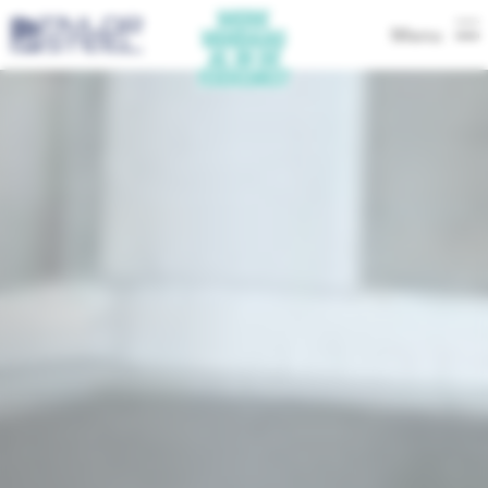
Menu
-
Deutsch
-
Nederlands