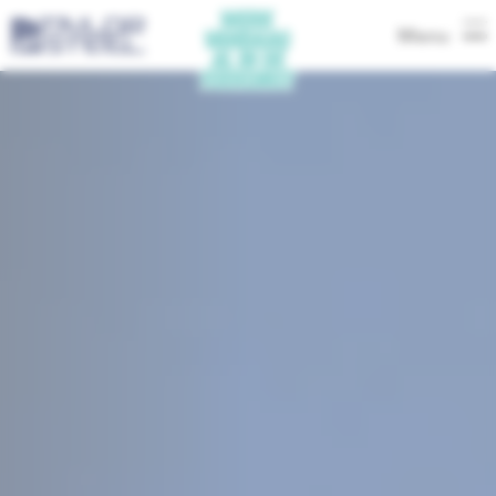
Menu
-
Deutsch
-
Nederlands