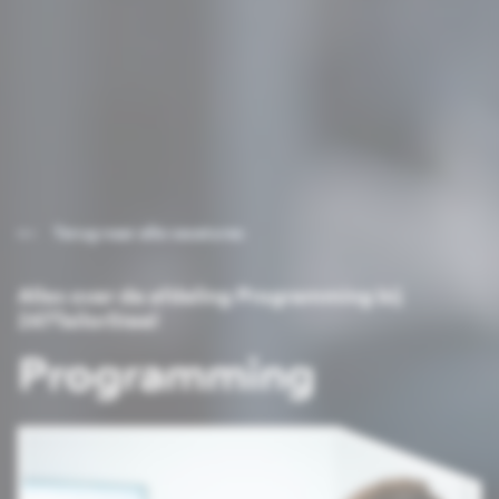
Terug naar alle vacatures
Alles over de afdeling Programming bij
247TailorSteel
Programming