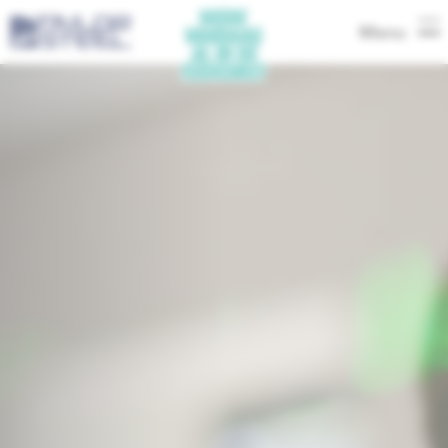
Menu
-
Deutsch
-
Nederlands