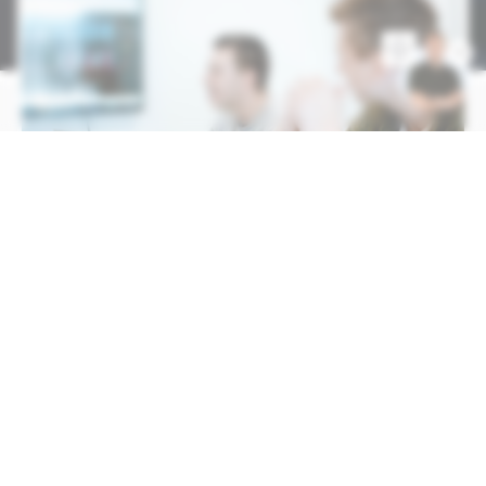
Ruben
beantwoordt al je
vragen!
+31 315 270 376
Alle vacatures van
programming
Ook beschikbaar via Whatsapp
Locatie
Locatie